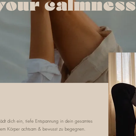
 your calmnes
ädt dich ein, tiefe Entspannung in dein gesamtes
inem Körper achtsam & bewusst zu begegnen.