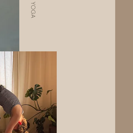
YIN YOGA
s