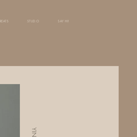
REATS
STUD:O
SAY HI!